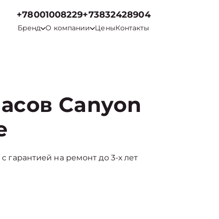
+78001008229
+73832428904
Бренд
О компании
Цены
Контакты
часов Canyon
е
 с гарантией на ремонт до 3-х лет