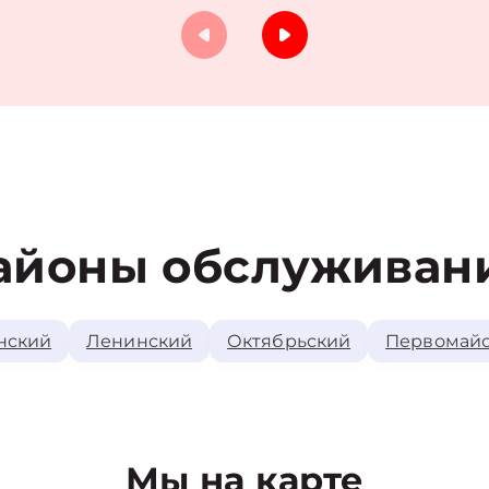
айоны обслуживан
нский
Ленинский
Октябрьский
Первомай
Мы на карте