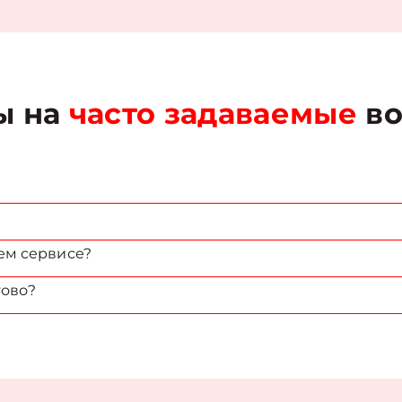
ы на
часто задаваемые
во
ем сервисе?
тово?