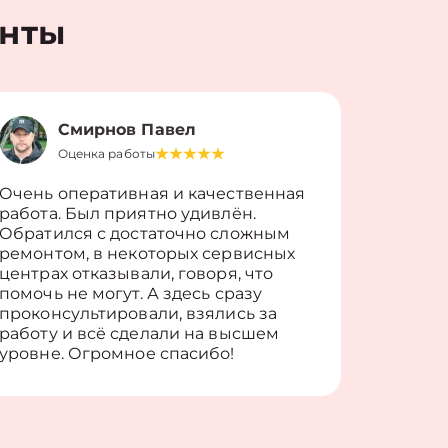
енты
Смирнов Павел
Оценка работы
О
Очень оперативная и качественная
Работу 
работа. Был приятно удивлён.
вопросы
Обратился с достаточно сложным
такие п
ремонтом, в некоторых сервисных
только 
центрах отказывали, говоря, что
информ
помочь не могут. А здесь сразу
оставит
проконсультировали, взялись за
здорово
работу и всё сделали на высшем
уровне. Огромное спасибо!