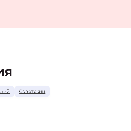
ия
ский
Советский