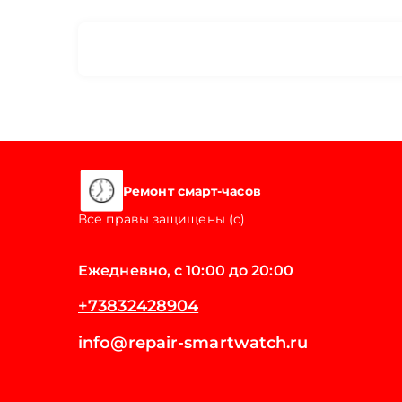
Ремонт смарт-часов
Все правы защищены (с)
Ежедневно, с 10:00 до 20:00
+73832428904
info@repair-smartwatch.ru