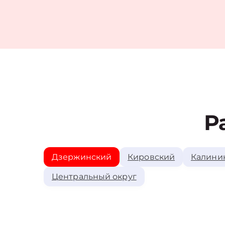
Р
Дзержинский
Кировский
Калини
Центральный округ