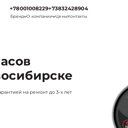
+78001008229
+73832428904
Бренд
О компании
Цены
Контакты
часов
восибирске
арантией на ремонт до 3-х лет