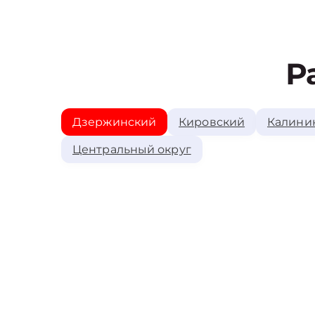
Р
Дзержинский
Кировский
Калини
Центральный округ