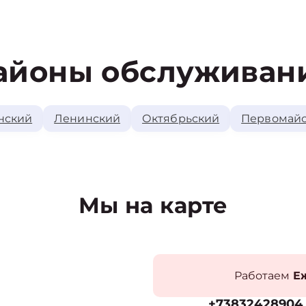
айоны обслуживан
нский
Ленинский
Октябрьский
Первомай
Мы на карте
Работаем
Еж
+73832428904