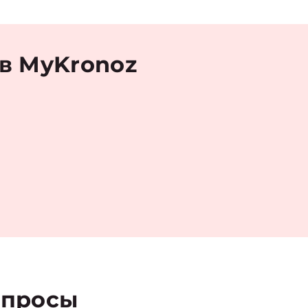
в MyKronoz
просы