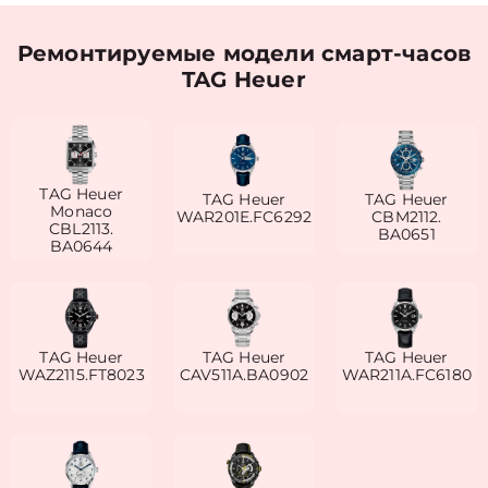
Ремонтируемые модели смарт-часов
TAG Heuer
TAG Heuer
TAG Heuer
TAG Heuer
Monaco
WAR201E.FC6292
CBM2112.
CBL2113.
BA0651
BA0644
TAG Heuer
TAG Heuer
TAG Heuer
WAZ2115.FT8023
CAV511A.BA0902
WAR211A.FC6180