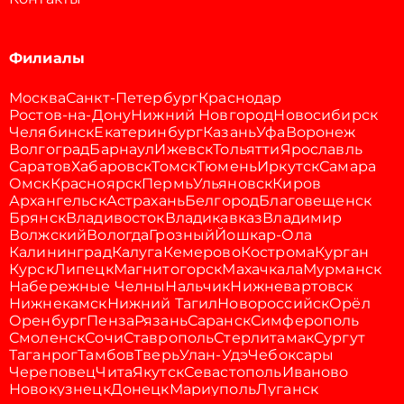
Филиалы
Москва
Санкт-Петербург
Краснодар
Ростов-на-Дону
Нижний Новгород
Новосибирск
Челябинск
Екатеринбург
Казань
Уфа
Воронеж
Волгоград
Барнаул
Ижевск
Тольятти
Ярославль
Саратов
Хабаровск
Томск
Тюмень
Иркутск
Самара
Омск
Красноярск
Пермь
Ульяновск
Киров
Архангельск
Астрахань
Белгород
Благовещенск
Брянск
Владивосток
Владикавказ
Владимир
Волжский
Вологда
Грозный
Йошкар-Ола
Калининград
Калуга
Кемерово
Кострома
Курган
Курск
Липецк
Магнитогорск
Махачкала
Мурманск
Набережные Челны
Нальчик
Нижневартовск
Нижнекамск
Нижний Тагил
Новороссийск
Орёл
Оренбург
Пенза
Рязань
Саранск
Симферополь
Смоленск
Сочи
Ставрополь
Стерлитамак
Сургут
Таганрог
Тамбов
Тверь
Улан-Удэ
Чебоксары
Череповец
Чита
Якутск
Севастополь
Иваново
Новокузнецк
Донецк
Мариуполь
Луганск